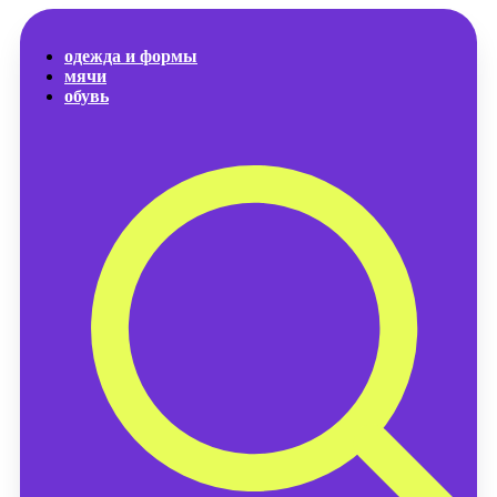
одежда и формы
мячи
обувь