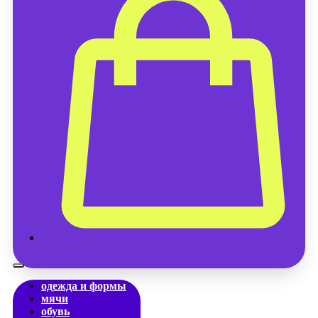
одежда и формы
мячи
обувь