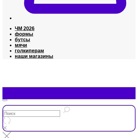
ЧМ 2026
формы
бутсы
мячи
голкиперам
наши магазины