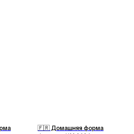
орма
🇫🇷 Домашняя форма