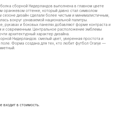
тболка сборной Нидерландов выполнена в главном цвете
м оранжевом оттенке, который давно стал символом
ом сезоне дизайн сделали более чистым и минималистичным,
илась вокруг узнаваемой национальной палитры.
е, рукавах и боковых панелях добавляют форме контраста и
им и современным. Центральное расположение эмблемы
очти архитектурный характер дизайна.
борной Нидерландов: смелый цвет, уверенная простота и
поле. Форма создана для тех, кто любит футбол Oranje —
аметный.
е входит в стоимость.