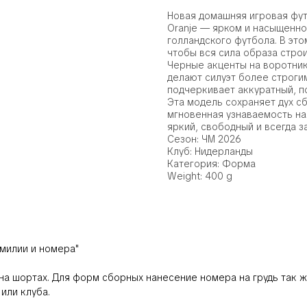
Новая домашняя игровая фу
Oranje — ярком и насыщенно
голландского футбола. В эт
чтобы вся сила образа стро
Черные акценты на воротник
делают силуэт более строг
подчеркивает аккуратный, п
Эта модель сохраняет дух с
мгновенная узнаваемость на 
яркий, свободный и всегда з
Сезон: ЧМ 2026
Клуб: Нидерланды
Категория: Форма
Weight: 400 g
милии и номера"
 на шортах. Для форм сборных нанесение номера на грудь так ж
или клуба.