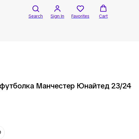
Search
Sign In
Favorites
Cart
я футболка Манчестер Юнайтед 23/24