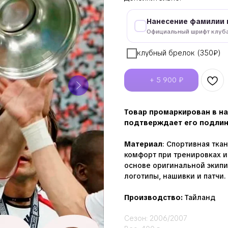
Нанесение фамилии 
Официальный шрифт клуб
клубный брелок (350₽)
+ 5 900 ₽
Товар промаркирован в на
подтверждает его подлинн
Материал
: Спортивная тка
комфорт при тренировках и
основе оригинальной экипи
логотипы, нашивки и патчи.
Производство:
Тайланд
Сезон: 2006/2007