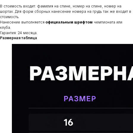
В стоимость входит: фамилия на спине, номер на спине, номер на
шортах. Для форм сборных нанесение номера на грудь так же входит в
стоимость.
Нанесение выполняется
официальным шрифтом
чемпионата или
клуба.
Гарантия: 24 месяца.
Размерная таблица