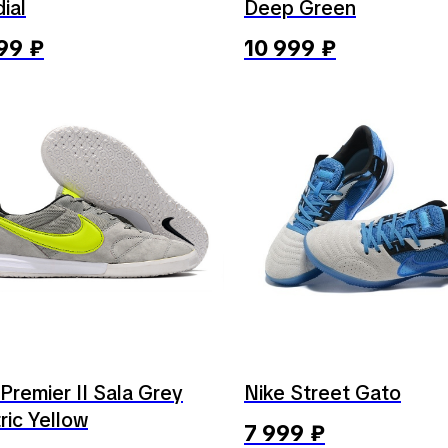
ial
Deep Green
99
₽
10 999
₽
Premier II Sala Grey
Nike Street Gato
ric Yellow
7 999
₽