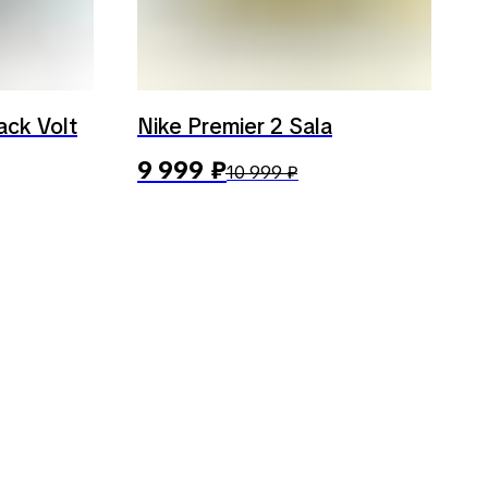
ack Volt
Nike Premier 2 Sala
9 999
₽
10 999
₽