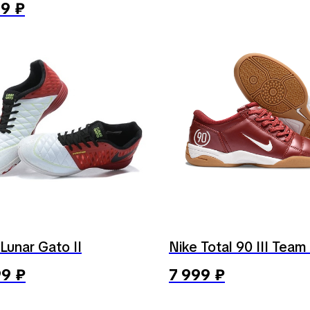
99
₽
Lunar Gato II
Nike Total 90 III Team
99
₽
7 999
₽