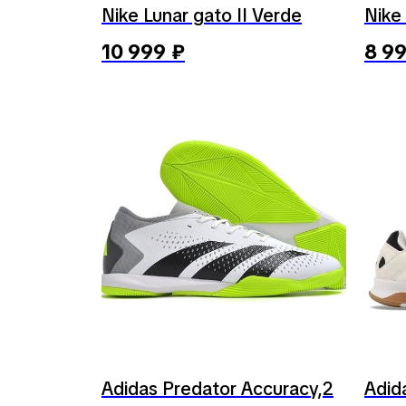
Nike Lunar gato II Verde
Nike
10 999
₽
8 9
Adidas Predator Accuracy,2
Adid