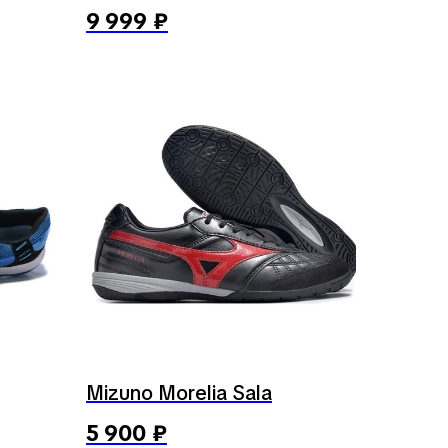
9 999
₽
Mizuno Morelia Sala
5 900
₽