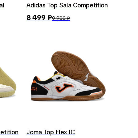
al
Adidas Top Sala Competition
8 499
₽
9 900
₽
etition
Joma Top Flex IC