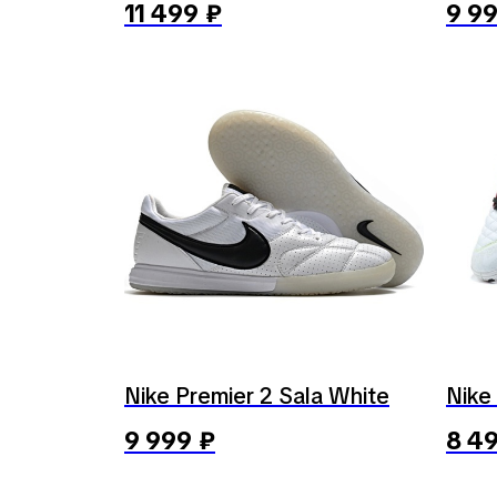
11 499
₽
9 9
Nike Premier 2 Sala White
Nike 
9 999
₽
8 4