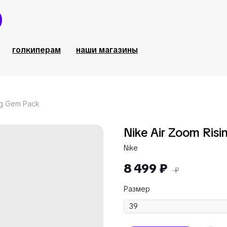
голкиперам
наши магазины
ng Gem Pack
Nike Air Zoom Ris
Nike
8 499
₽
₽
Размер