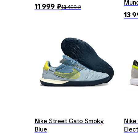
Mund
11 999
₽
13 499
₽
13 9
Nike Street Gato Smoky
Nike 
Blue
Elect