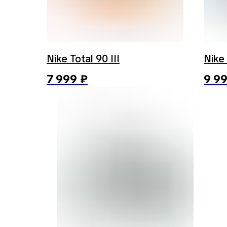
Nike Total 90 III
Nike
7 999
₽
9 9