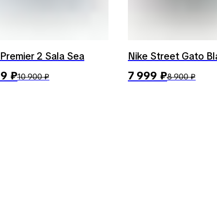
 Premier 2 Sala Sea
Nike Street Gato Bl
99
₽
7 999
₽
10 900
₽
8 900
₽