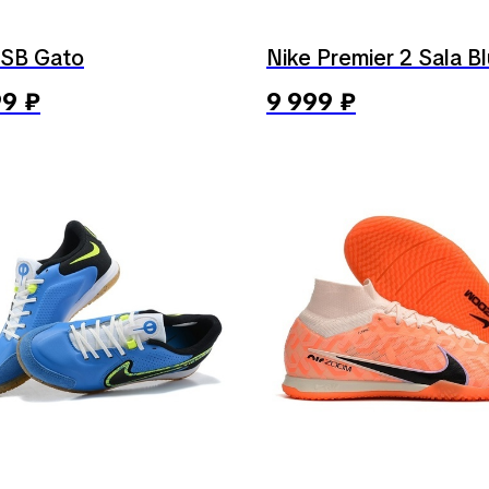
 SB Gato
Nike Premier 2 Sala B
99
₽
9 999
₽