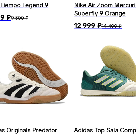
 Tiempo Legend 9
Nike Air Zoom Mercuri
Superfly 9 Orange
99
₽
9 500
₽
12 999
₽
14 499
₽
as Originals Predator
Adidas Top Sala Comp