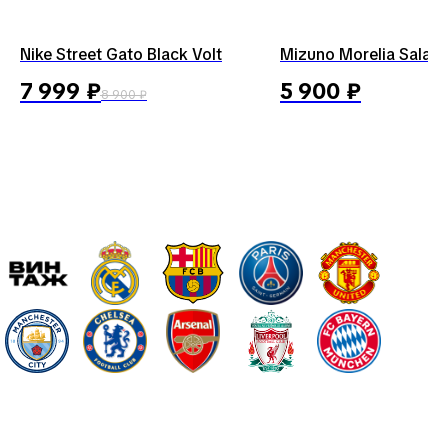
Nike Street Gato Black Volt
Mizuno Morelia Sala
7 999
₽
5 900
₽
8 900
₽