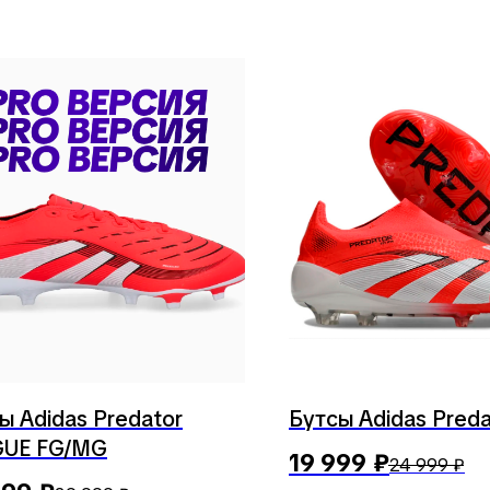
ы Adidas Predator
Бутсы Adidas Preda
GUE FG/MG
19 999
₽
24 999
₽