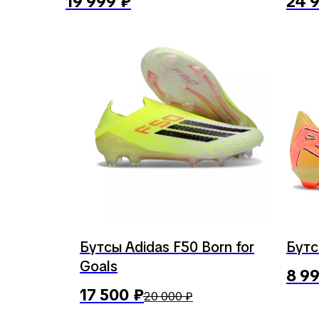
19 999
₽
24 
Бутсы Adidas F50 Born for
Бутс
Goals
8 9
17 500
₽
20 000
₽