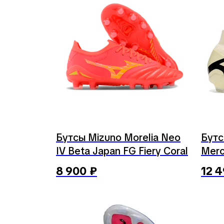
Бутсы Mizuno Morelia Neo
Бутс
IV Beta Japan FG Fiery Coral
Mercu
8 900
₽
12 