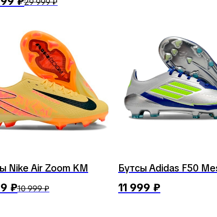
999
₽
29 999
₽
ы Nike Air Zoom KM
Бутсы Adidas F50 Me
99
₽
11 999
₽
10 999
₽