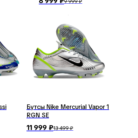
8 999
₽
9 999
₽
ssi
Бутсы Nike Mercurial Vapor 1
RGN SE
11 999
₽
13 499
₽