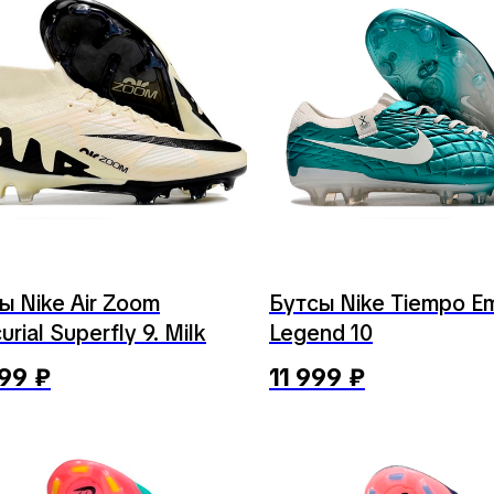
ы Nike Air Zoom
Бутсы Nike Tiempo E
rial Superfly 9. Milk
Legend 10
499
₽
11 999
₽