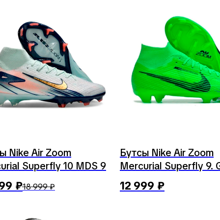
ы Nike Air Zoom
Бутсы Nike Air Zoom
urial Superfly 10 MDS 9
Mercurial Superfly 9.
999
₽
12 999
₽
18 999
₽