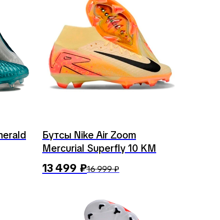
merald
Бутсы Nike Air Zoom
Mercurial Superfly 10 KM
13 499
₽
16 999
₽