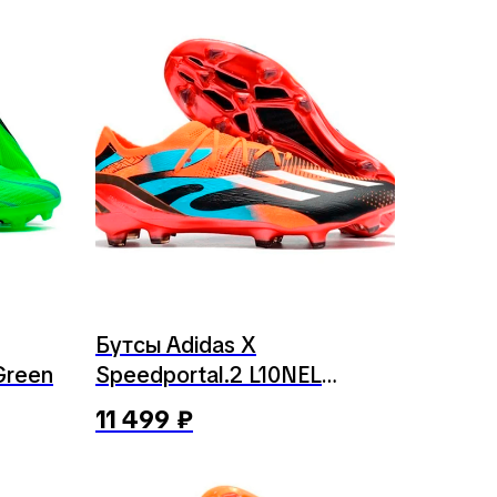
Бутсы Adidas X
 Green
Speedportal.2 L10NEL
M35SI
11 499
₽