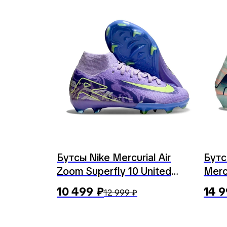
Бутсы Nike Mercurial Air
Бутс
Zoom Superfly 10 United
Merc
Pack
10 499
₽
14 
12 999
₽