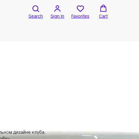
Search
Sign In
Favorites
Cart
ьном дизайне клуба.
обку.