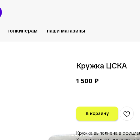
голкиперам
наши магазины
Кружка ЦСКА
1 500
₽
В корзину
Кружка выполнена в официал
Упакована в подарочную кор