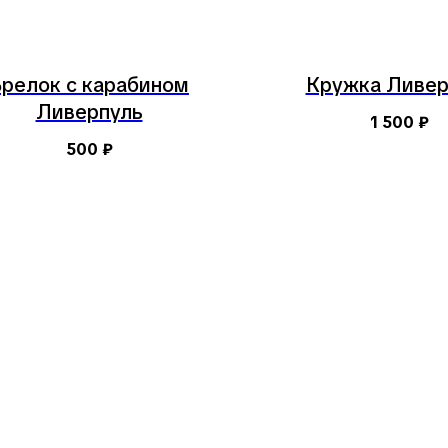
Брелок с карабином
Кружка Ливер
Ливерпуль
1 500
₽
500
₽