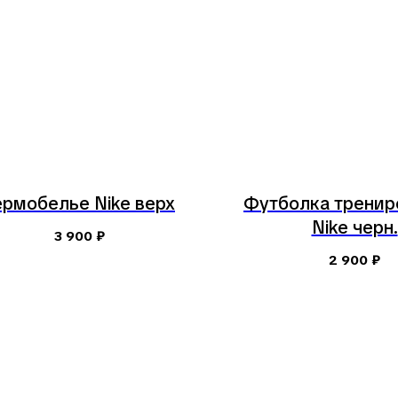
ермобелье Nike верх
Футболка тренир
Nike черн.
3 900
₽
2 900
₽