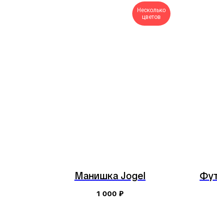
Несколько
цветов
Манишка Jogel
Фут
1 000
₽