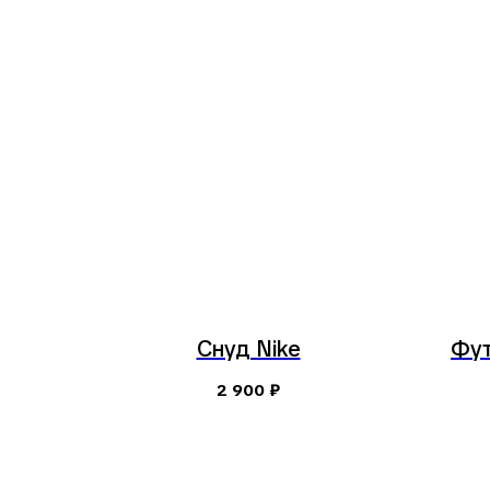
Снуд Nike
Фут
2 900
₽