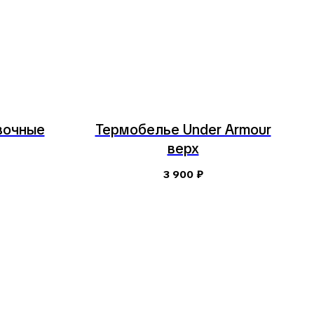
вочные
Термобелье Under Armour
верх
3 900
₽