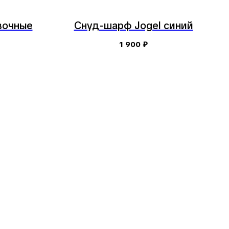
вочные
Снуд-шарф Jogel синий
1 900
₽