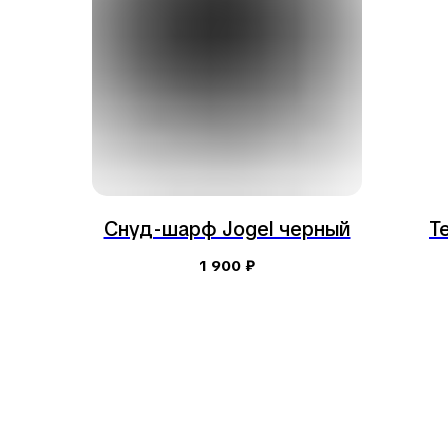
Снуд-шарф Jogel черный
Т
1 900
₽