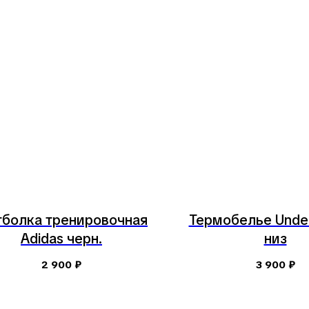
болка тренировочная
Термобелье Unde
Adidas черн.
низ
2 900
₽
3 900
₽