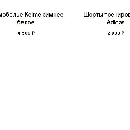
мобелье Kelme зимнее
Шорты трениро
белое
Adidas
4 500
₽
2 900
₽