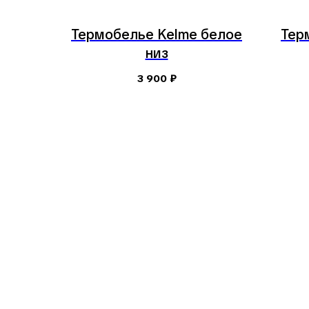
Термобелье Kelme белое
Тер
низ
3 900
₽