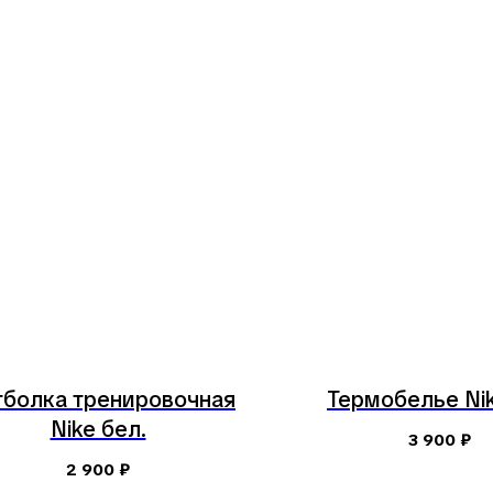
болка тренировочная
Термобелье Nik
Nike бел.
3 900
₽
2 900
₽