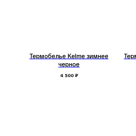
Термобелье Kelme зимнее
Тер
черное
4 500
₽