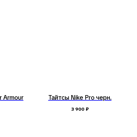
r Armour
Тайтсы Nike Pro черн.
3 900
₽