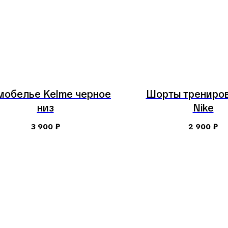
мобелье Kelme черное
Шорты трениро
низ
Nike
3 900
₽
2 900
₽